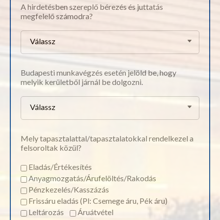
A hirdetésben szereplő bérezés és juttatás
megfelelő számodra?
Válassz
Budapesti munkavégzés esetén jelöld be, hogy
melyik kerületből járnál be dolgozni.
Válassz
Mely tapasztalattal/tapasztalatokkal rendelkezel a
felsoroltak közül?
Eladás/Értékesítés
Anyagmozgatás/Árufelöltés/Rakodás
Pénzkezelés/Kasszázás
Frissáru eladás (Pl: Csemege áru, Pék áru)
Leltározás
Áruátvétel