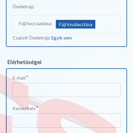
Önéletrajz
Fájl hozzáadása:
Fájl kiválasztása
Csatolt Önéletrajz
Egyik sem
Elérhetőségei
E-mail
Keresztnév