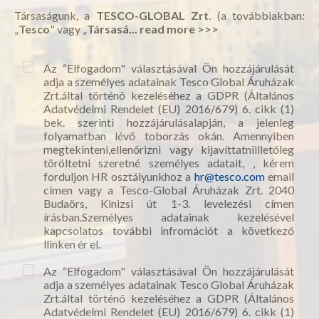
Társaságunk, a
TESCO-GLOBAL Zrt
. (a továbbiakban:
„
Tesco
" vagy „
Társasá...
read more >>>
Az “Elfogadom" választásával Ön hozzájárulását
adja a személyes adatainak Tesco Global Áruházak
Zrt.által történő kezeléséhez a GDPR (Általános
Adatvédelmi Rendelet (EU) 2016/679) 6. cikk (1)
bek. szerinti hozzájárulásalapján, a jelenleg
folyamatban lévő toborzás okán. Amennyiben
megtekinteni,ellenőrizni vagy kijavíttatniilletőleg
töröltetni szeretné személyes adatait, , kérem
forduljon HR osztályunkhoz a
hr@tesco.com
email
címen vagy a Tesco-Global Áruházak Zrt. 2040
Budaörs, Kinizsi út 1-3. levelezési címen
írásban.Személyes adatainak kezelésével
kapcsolatos további infromációt a következő
llinken ér el.
Az “Elfogadom" választásával Ön hozzájárulását
adja a személyes adatainak Tesco Global Áruházak
Zrt.által történő kezeléséhez a GDPR (Általános
Adatvédelmi Rendelet (EU) 2016/679) 6. cikk (1)