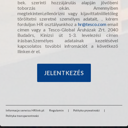
bek. szerinti hozzájárulás alapján jövőbeni
toborzás okán. Amennyiben
megtekinteni,ellenőrizni vagy kijavíttatniilletőleg
töröltetni szeretné személyes adatait, , kérem
forduljon HR osztályunkhoz a
hr@tesco.com
email
címen vagy a Tesco-Global Áruházak Zrt. 2040
Budaörs, Kinizsi út 1-3. levelezési címen
írásban.Személyes adatainak kezelésével
kapcsolatos további infromációt a következő
llinken ér el.
Informacje serwisu HRlink.pl:
Regulamin
|
Polityka prywatności
|
Polityka transparentności