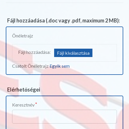
Fájl hozzáadása (.doc vagy .pdf, maximum 2 MB):
Önéletrajz
Fájl hozzáadása:
Fájl kiválasztása
Csatolt Önéletrajz
Egyik sem
Elérhetőségei
Keresztnév