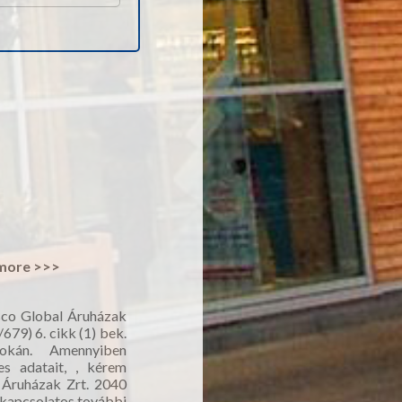
more >>>
esco Global Áruházak
679) 6. cikk (1) bek.
 okán. Amennyiben
yes adatait, , kérem
 Áruházak Zrt. 2040
l kapcsolatos további