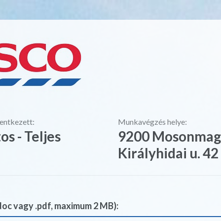
lentkezett:
Munkavégzés helye:
os - Teljes
9200 Mosonmagy
Királyhidai u. 42
doc vagy .pdf, maximum 2 MB):