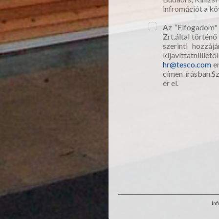
infromációt a köv
Az “Elfogadom" 
Zrt.által történ
szerinti hozzáj
kijavíttatniill
hr@tesco.com
em
címen írásban.S
ér el.
Inf