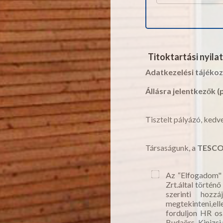
Titoktartási nyila
Adatkezelési tájéko
Állásra jelentkezők 
Tisztelt pályázó, ked
Társaságunk, a
TESCO
Az “Elfogadom" 
Zrt.által történ
szerinti hozz
megtekinteni,ell
forduljon HR o
Budaörs, Kinizsi