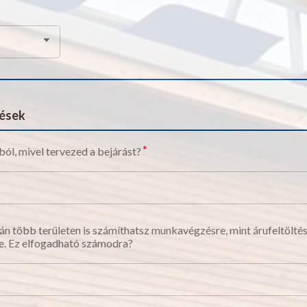
dések
ól, mivel tervezed a bejárást?
 több területen is számíthatsz munkavégzésre, mint árufeltöltés,
e. Ez elfogadható számodra?