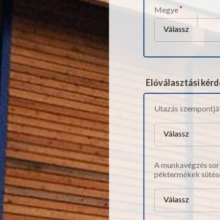
Megye
Válassz
Előválasztási kér
Utazás szempontjáb
Válassz
A munkavégzés során
péktermékek sütés
Válassz