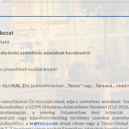
tkozat
ztató
(pályázók) személyes adatainak kezeléséről
ves jövendőbeli munkatársunk!
-GLOBAL Zrt
. (a továbbiakban: „
Tesco
" vagy „
Társasá...
read 
választásával Ön hozzájárulását adja a személyes adatainak T
ő kezeléséhez a GDPR (Általános Adatvédelmi Rendelet (EU) 2016/
ájárulásalapján, a jelenleg folyamatban lévő toborzás
enőrizni vagy kijavíttatniilletőleg töröltetni szeretné személ
sztályunkhoz a
hr@tesco.com
email címen vagy a Tesco-Global
 út 1-3. levelezési címen írásban.Személyes adatainak kezeléséve