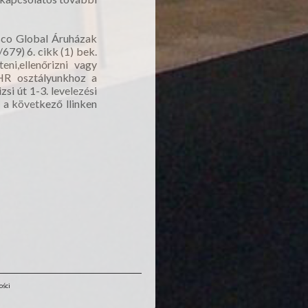
esco Global Áruházak
679) 6. cikk (1) bek.
ni,ellenőrizni vagy
n HR osztályunkhoz a
si út 1-3. levelezési
 a következő llinken
ości