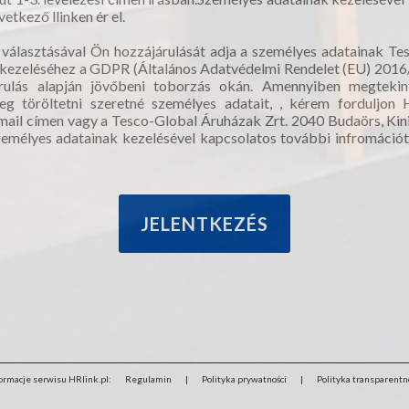
etkező llinken ér el.
választásával Ön hozzájárulását adja a személyes adatainak T
ő kezeléséhez a GDPR (Általános Adatvédelmi Rendelet (EU) 2016/
árulás alapján jövőbeni toborzás okán. Amennyiben megtekinte
etőleg töröltetni szeretné személyes adatait, , kérem forduljo
ail címen vagy a Tesco-Global Áruházak Zrt. 2040 Budaörs, Kiniz
zemélyes adatainak kezelésével kapcsolatos további infromációt
ormacje serwisu HRlink.pl:
Regulamin
|
Polityka prywatności
|
Polityka transparentn