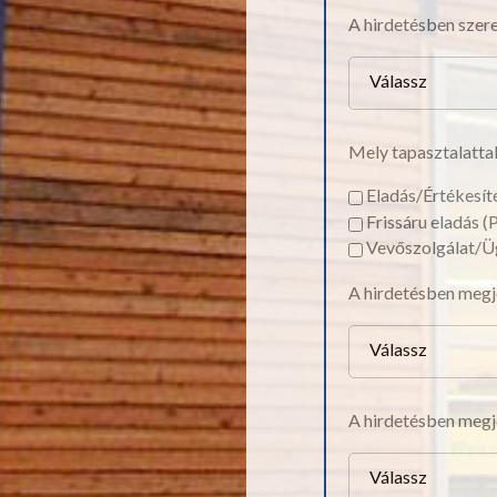
A hirdetésben szer
Válassz
Mely tapasztalattal
Eladás/Értékesít
Frissáru eladás (
Vevőszolgálat/Ü
A hirdetésben megj
Válassz
A hirdetésben megj
Válassz