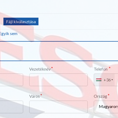
Fájl kiválasztása
Egyik sem
Vezetéknév
Telefon
+36
Város
Ország
Magyaror