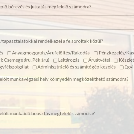
eplő bérezés és juttatás megfelelő számodra?
/tapasztalatokkal rendelkezel a felsoroltak közül?
és
Anyagmozgatás/Árufelöltés/Rakodás
Pénzkezelés/Kas
Pl: Csemege áru, Pék áru)
Leltározás
Áruátvétel
Készle
gyfélszolgálat
Adminisztráció és számítógép kezelés
Egyi
elölt munkavégzési hely könnyedén megközelíthető számodra?
elölt munkaidő beosztás megfelelő számodra?