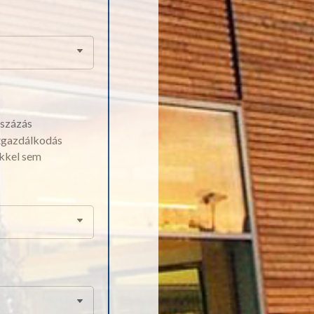
százás
tgazdálkodás
kkel sem