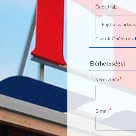
Önéletrajz
Fájl hozzáadása:
Csatolt Önéletrajz
Elérhetőségei
Keresztnév
E-mail