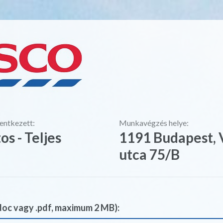
lentkezett:
Munkavégzés helye:
os - Teljes
1191 Budapest, 
utca 75/B
doc vagy .pdf, maximum 2 MB):