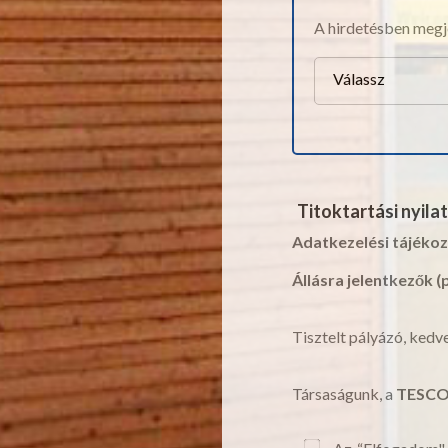
A hirdetésben megj
Válassz
Titoktartási nyila
Adatkezelési tájéko
Állásra jelentkezők 
Tisztelt pályázó, ked
Társaságunk, a
TESCO