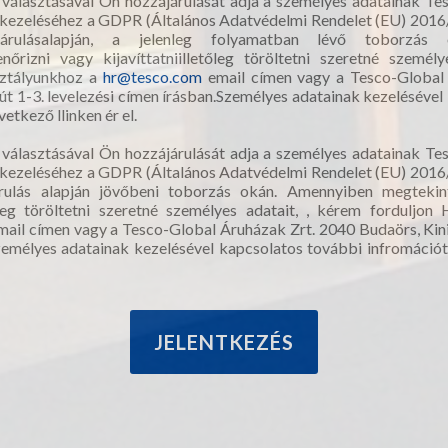
választásával Ön hozzájárulását adja a személyes adatainak T
ő kezeléséhez a GDPR (Általános Adatvédelmi Rendelet (EU) 2016/
ájárulásalapján, a jelenleg folyamatban lévő toborzás
enőrizni vagy kijavíttatniilletőleg töröltetni szeretné személ
sztályunkhoz a
hr@tesco.com
email címen vagy a Tesco-Global
 út 1-3. levelezési címen írásban.Személyes adatainak kezeléséve
etkező llinken ér el.
választásával Ön hozzájárulását adja a személyes adatainak T
ő kezeléséhez a GDPR (Általános Adatvédelmi Rendelet (EU) 2016/
árulás alapján jövőbeni toborzás okán. Amennyiben megtekinte
etőleg töröltetni szeretné személyes adatait, , kérem forduljo
ail címen vagy a Tesco-Global Áruházak Zrt. 2040 Budaörs, Kiniz
zemélyes adatainak kezelésével kapcsolatos további infromációt