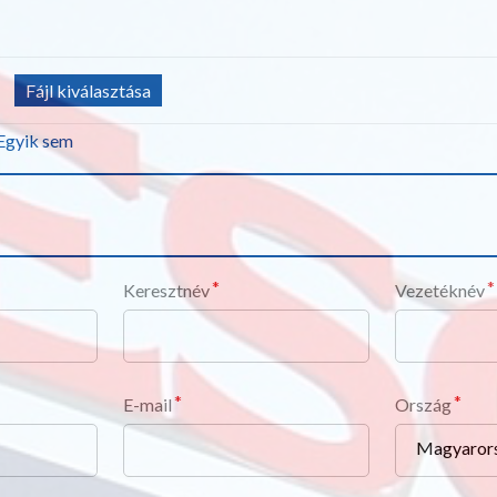
Fájl kiválasztása
Egyik sem
Keresztnév
Vezetéknév
E-mail
Ország
Magyaror