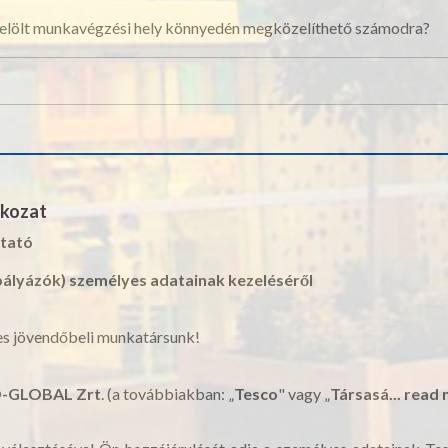
elölt munkavégzési hely könnyedén megközelíthető számodra?
tkozat
ztató
(pályázók) személyes adatainak kezeléséről
ves jövendőbeli munkatársunk!
-GLOBAL Zrt
. (a továbbiakban: „
Tesco
" vagy „
Társasá...
read 