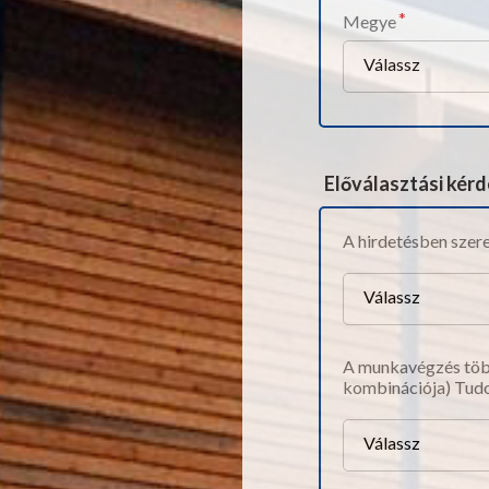
Megye
Válassz
Előválasztási kér
A hirdetésben szer
Válassz
A munkavégzés több
kombinációja) Tudo
Válassz