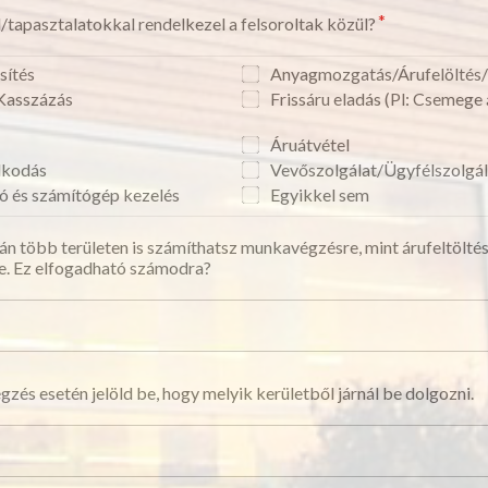
/tapasztalatokkal rendelkezel a felsoroltak közül?
sítés
Anyagmozgatás/Árufelölté
Kasszázás
Frissáru eladás (Pl: Csemege 
Áruátvétel
lkodás
Vevőszolgálat/Ügyfélszolgá
ó és számítógép kezelés
Egyikkel sem
 több területen is számíthatsz munkavégzésre, mint árufeltöltés,
e. Ez elfogadható számodra?
és esetén jelöld be, hogy melyik kerületből járnál be dolgozni.