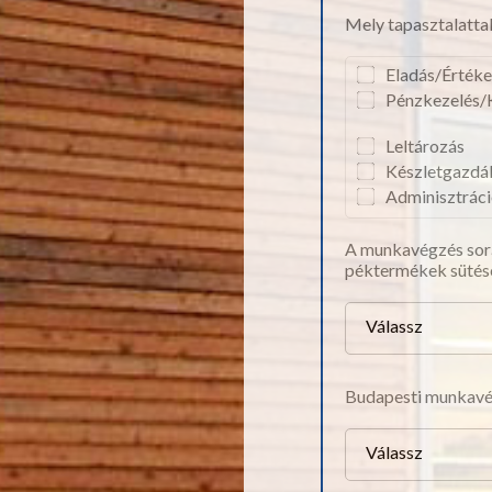
Mely tapasztalattal
Eladás/Értéke
Pénzkezelés/
Leltározás
Készletgazdá
Adminisztráci
A munkavégzés során
péktermékek sütés
Válassz
Budapesti munkavégz
Válassz