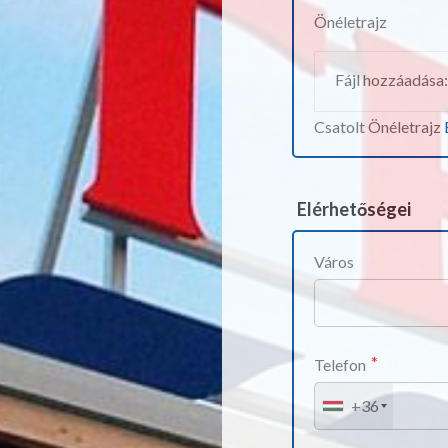
Önéletrajz
Fájl hozzáadása:
Csatolt Önéletrajz
Elérhetőségei
Város
Telefon
+36