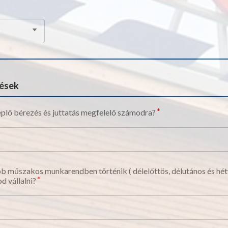
dések
eplő bérezés és juttatás megfelelő számodra?
 műszakos munkarendben történik ( délelőttös, délutános és hé
d vállalni?