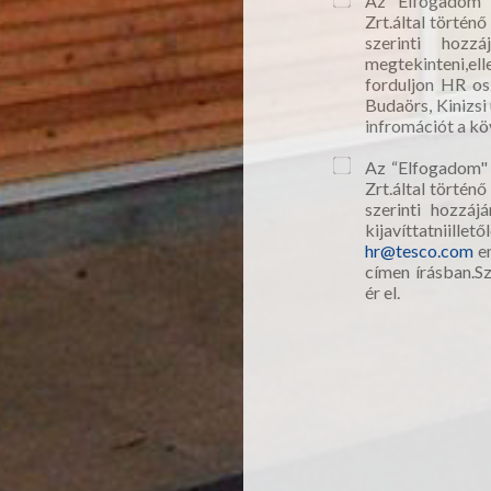
Az “Elfogadom" 
Zrt.által történ
szerinti hozz
megtekinteni,ell
forduljon HR o
Budaörs, Kinizsi
infromációt a köv
Az “Elfogadom" 
Zrt.által történ
szerinti hozzáj
kijavíttatniill
hr@tesco.com
em
címen írásban.S
ér el.