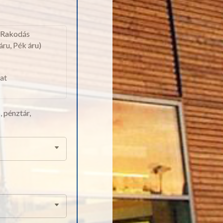
s/Rakodás
áru, Pék áru)
lat
 pénztár,