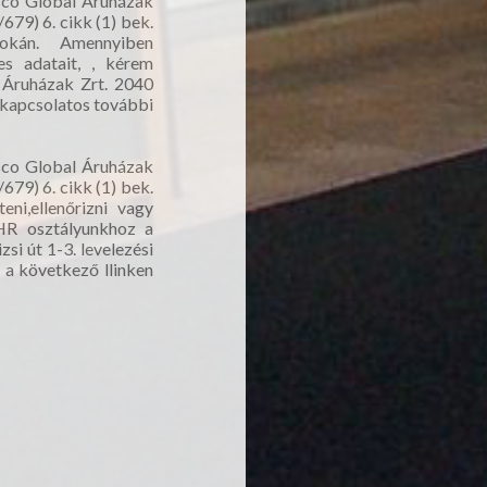
esco Global Áruházak
679) 6. cikk (1) bek.
 okán. Amennyiben
yes adatait, , kérem
 Áruházak Zrt. 2040
l kapcsolatos további
esco Global Áruházak
679) 6. cikk (1) bek.
ni,ellenőrizni vagy
n HR osztályunkhoz a
si út 1-3. levelezési
 a következő llinken