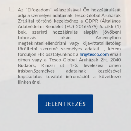
Az “Elfogadom" választásával Ön hozzájárulását
adja a személyes adatainak Tesco Global Áruházak
Zrt.által történő kezeléséhez a GDPR (Általános
Adatvédelmi Rendelet (EU) 2016/679) 6. cikk (1)
bek. szerinti hozzájárulás alapján jövőbeni
toborzás okán. Amennyiben
megtekinteni,ellenőrizni vagy kijavíttatniilletőleg
töröltetni szeretné személyes adatait, , kérem
forduljon HR osztályunkhoz a
hr@tesco.com
email
címen vagy a Tesco-Global Áruházak Zrt. 2040
Budaörs, Kinizsi út 1-3. levelezési címen
írásban.Személyes adatainak kezelésével
kapcsolatos további infromációt a következő
llinken ér el.