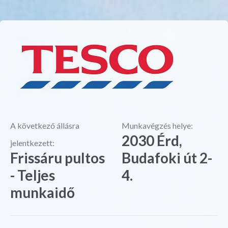
A következő állásra
Munkavégzés helye:
2030 Érd,
jelentkezett:
Frissáru pultos
Budafoki út 2-
- Teljes
4.
munkaidő