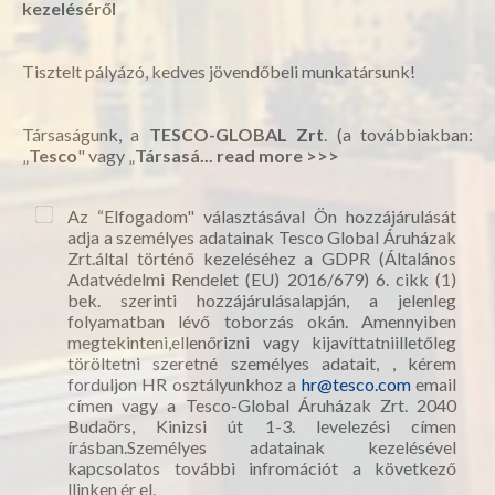
kezeléséről
Tisztelt pályázó, kedves jövendőbeli munkatársunk!
Társaságunk, a
TESCO-GLOBAL Zrt
. (a továbbiakban:
„
Tesco
" vagy „
Társasá...
read more >>>
Az “Elfogadom" választásával Ön hozzájárulását
adja a személyes adatainak Tesco Global Áruházak
Zrt.által történő kezeléséhez a GDPR (Általános
Adatvédelmi Rendelet (EU) 2016/679) 6. cikk (1)
bek. szerinti hozzájárulásalapján, a jelenleg
folyamatban lévő toborzás okán. Amennyiben
megtekinteni,ellenőrizni vagy kijavíttatniilletőleg
töröltetni szeretné személyes adatait, , kérem
forduljon HR osztályunkhoz a
hr@tesco.com
email
címen vagy a Tesco-Global Áruházak Zrt. 2040
Budaörs, Kinizsi út 1-3. levelezési címen
írásban.Személyes adatainak kezelésével
kapcsolatos további infromációt a következő
llinken ér el.