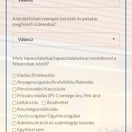
A hirdetésben szereplő bérezés és juttatás
megfelelő számodra?
Válassz
Mely tapasztalattal/tapasztalatokkal rendelkezel a
felsoroltak közül?
Eladás/Értékesítés
Anyagmozgatás/Árufelöltés/Rakodás
Pénzkezelés/Kasszázás
Frissáru eladás (Pl: Csemege áru, Pék áru)
Leltározás
Áruátvétel
Készletgazdálkodás
Vevőszolgálat/Ügyfélszolgálat
Adminisztráció és számítógép kezelés
Egyikkel sem