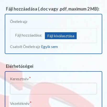
Fájl hozzáadása (.doc vagy .pdf, maximum 2 MB):
Önéletrajz
Fájl hozzáadása:
Fájl kiválasztása
Csatolt Önéletrajz
Egyik sem
Elérhetőségei
Keresztnév
Vezetéknév