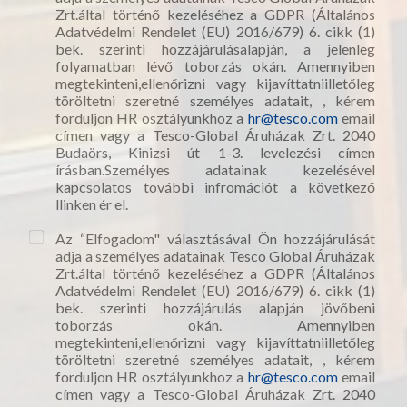
Zrt.által történő kezeléséhez a GDPR (Általános
Adatvédelmi Rendelet (EU) 2016/679) 6. cikk (1)
bek. szerinti hozzájárulásalapján, a jelenleg
folyamatban lévő toborzás okán. Amennyiben
megtekinteni,ellenőrizni vagy kijavíttatniilletőleg
töröltetni szeretné személyes adatait, , kérem
forduljon HR osztályunkhoz a
hr@tesco.com
email
címen vagy a Tesco-Global Áruházak Zrt. 2040
Budaörs, Kinizsi út 1-3. levelezési címen
írásban.Személyes adatainak kezelésével
kapcsolatos további infromációt a következő
llinken ér el.
Az “Elfogadom" választásával Ön hozzájárulását
adja a személyes adatainak Tesco Global Áruházak
Zrt.által történő kezeléséhez a GDPR (Általános
Adatvédelmi Rendelet (EU) 2016/679) 6. cikk (1)
bek. szerinti hozzájárulás alapján jövőbeni
toborzás okán. Amennyiben
megtekinteni,ellenőrizni vagy kijavíttatniilletőleg
töröltetni szeretné személyes adatait, , kérem
forduljon HR osztályunkhoz a
hr@tesco.com
email
címen vagy a Tesco-Global Áruházak Zrt. 2040