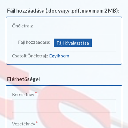
Fájl hozzáadása (.doc vagy .pdf, maximum 2 MB):
Önéletrajz
Fájl hozzáadása:
Fájl kiválasztása
Csatolt Önéletrajz
Egyik sem
Elérhetőségei
Keresztnév
Vezetéknév