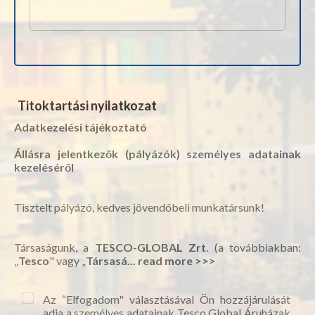
Titoktartási nyilatkozat
Adatkezelési tájékoztató
Állásra jelentkezők (pályázók) személyes adatainak
kezeléséről
Tisztelt pályázó, kedves jövendőbeli munkatársunk!
Társaságunk, a
TESCO-GLOBAL Zrt
. (a továbbiakban:
„
Tesco
" vagy „
Társasá...
read more >>>
Az “Elfogadom" választásával Ön hozzájárulását
adja a személyes adatainak Tesco Global Áruházak