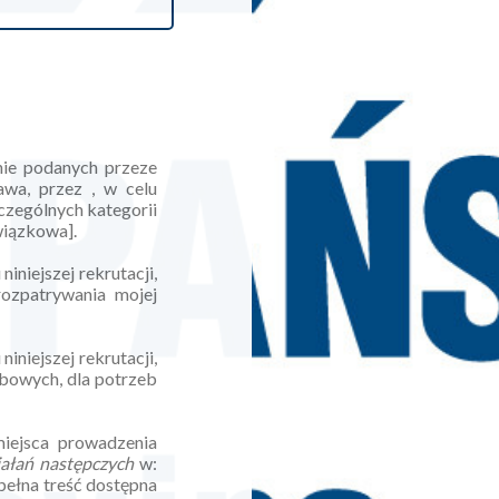
nie podanych przeze
wa, przez , w celu
zczególnych kategorii
wiązkowa].
niejszej rekrutacji,
ozpatrywania mojej
niejszej rekrutacji,
bowych, dla potrzeb
miejsca prowadzenia
ałań następczych
w:
pełna treść dostępna