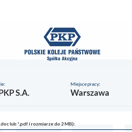
ie:
Miejsce pracy:
PKP S.A.
Warszawa
.doc lub *.pdf i rozmiarze do 2 MB):