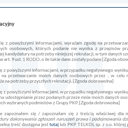
acyjny
się z powyższymi informacjami, wyrażam zgodę na przetwarza
ych osobowych, których podanie nie wynika z przepisów pra
ej kandydatury na potrzeby niniejszej rekrutacji, w tym danych s
 art. 9 ust. 1 RODO, o ile takie dane zostały podane [Zgoda obo
ę z powyższymi informacjami, w przypadku negatywnego wyniku ni
na przetwarzanie moich danych osobowych przez , w celu r
że na potrzeby przyszłych rekrutacji. [Zgoda dobrowolna]
ę z powyższymi informacjami, w przypadku negatywnego wyniku ni
a udostępnianie przez podanych przeze mnie moich danych oso
nnych wybranych podmiotów z Grupy PKP. [Zgoda dobrowolna]
e zapoznałem się / zapoznałam się z treścią właściwej dla 
dury dokonywania zgłoszeń naruszeń prawa i podejmowania dzi
pełna treść dostępna jest
tutaj
lub PKP TELKOL sp. z o.o. której 