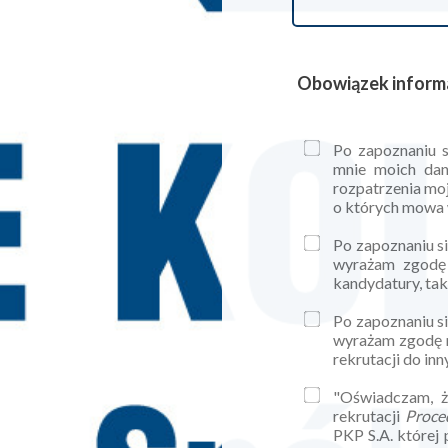
Obowiązek inform
Po zapoznaniu 
mnie moich dan
rozpatrzenia moj
o których mowa w
Po zapoznaniu si
wyrażam zgodę 
kandydatury, tak
Po zapoznaniu si
wyrażam zgodę n
rekrutacji do i
"Oświadczam, ż
rekrutacji
Proce
PKP S.A. której 