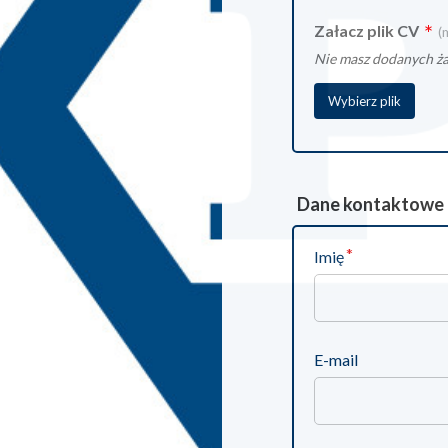
*
Załacz plik CV
Nie masz dodanych ż
Wybierz plik
Dane kontaktowe
Imię
E-mail